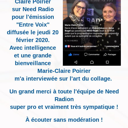
Claire Poirier
sur Need Radio
pour l'émission
"Entre Voix"
diffusée le jeudi 20
février 2020.
Avec intelligence
et une grande
bienveillance
Marie-Claire Poirier
m'a interviewée sur l'art du collage.
Un grand merci à toute l'équipe de Need
Radion
super pro et vraiment très sympatique !
À écouter sans modération !