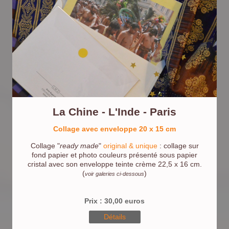
La Chine - L'Inde - Paris
Collage avec enveloppe 20 x 15 cm
Collage "
ready made
"
original & unique
: collage sur
fond papier et photo couleurs présenté sous papier
cristal avec son enveloppe teinte crème 22,5 x 16 cm.
(
)
voir galeries ci-dessous
Prix : 30,00 euros
Détails