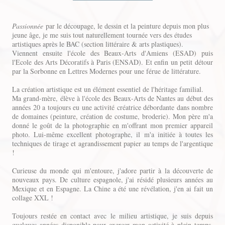
Passionnée
par le découpage, le dessin et la peinture depuis mon plus
jeune âge, je me suis tout naturellement tournée vers des études
artistiques après le BAC (section littéraire & arts plastiques).
Viennent ensuite l'école des Beaux-Arts d'Amiens (ESAD) puis
l'Ecole des Arts Décoratifs à Paris (ENSAD). Et enfin un petit détour
par la Sorbonne en Lettres Modernes pour une férue de littérature.
La création artistique est un élément essentiel de l'héritage familial.
Ma grand-mère, élève à l'école des Beaux-Arts de Nantes au début des
années 20 a toujours eu une activité créatrice débordante dans nombre
de domaines (peinture, création de costume, broderie). Mon père m'a
donné le goût de la photographie en m'offrant mon premier appareil
photo. Lui-même excellent photographe, il m'a initiée à toutes les
techniques de tirage et agrandissement papier au temps de l'argentique
!
Curieuse du monde qui m'entoure, j'adore partir à la découverte de
nouveaux pays. De culture espagnole, j'ai résidé plusieurs années au
Mexique et en Espagne. La Chine a été une révélation, j'en ai fait un
collage XXL !
Toujours restée en contact avec le milieu artistique, je suis depuis
quelques années disponible pour exercer mon activité à plein temps.